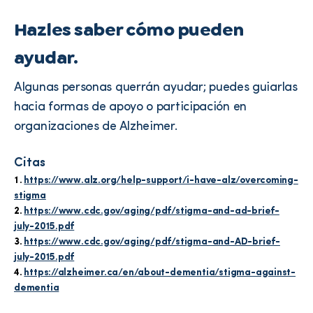
Hazles saber cómo pueden
ayudar.
Algunas personas querrán ayudar; puedes guiarlas
hacia formas de apoyo o participación en
organizaciones de Alzheimer.
Citas
https://www.alz.org/help-support/i-have-alz/overcoming-
stigma
https://www.cdc.gov/aging/pdf/stigma-and-ad-brief-
july-2015.pdf
https://www.cdc.gov/aging/pdf/stigma-and-AD-brief-
july-2015.pdf
https://alzheimer.ca/en/about-dementia/stigma-against-
dementia