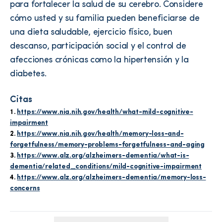
para fortalecer la salud de su cerebro. Considere
cómo usted y su familia pueden beneficiarse de
una dieta saludable, ejercicio físico, buen
descanso, participación social y el control de
afecciones crónicas como la hipertensión y la
diabetes.
Citas
https://www.nia.nih.gov/health/what-mild-cognitive-
impairment
https://www.nia.nih.gov/health/memory-loss-and-
forgetfulness/memory-problems-forgetfulness-and-aging
https://www.alz.org/alzheimers-dementia/what-is-
dementia/related_conditions/mild-cognitive-impairment
https://www.alz.org/alzheimers-dementia/memory-loss-
concerns